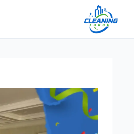
خطي
لى
لمحتوى