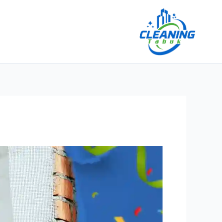
خطي
لى
لمحتوى